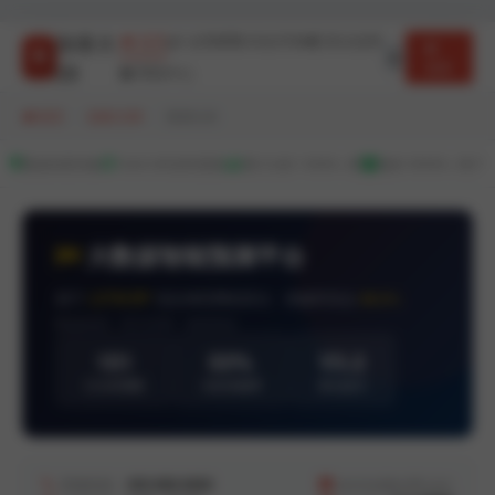
加拿大
首页
走势图
历史开奖
算法说明
28
登录
帮助中心
首页
/
加拿大28
/
预测分析
数据加密传输
7x24小时实时更新
累计分析 10000+ 期
服务 50000+ 用户
大数据智能预测平台
基于
LSTM-BP
混合神经网络算法 · 准确率高达
98.6%
数据来源：官方开奖 · 实时同步
151
53%
V3.2
已分析期数
当前准确率
算法版本
客服热线：
400-888-6666
service@pc28.com