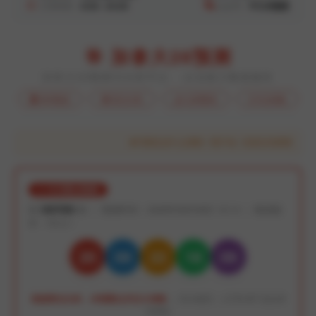
工作时间：
8:00 - 24:00
公众号：
PC28预测
🎯 加拿大28预测
加拿大28预测与分析平台 · 企业级大数据服务
实时数据
算法分析
走势图表
专业策略
商务合作 认准唯一用户名 / 没有任何群聊 / 站长担保 💛
⭐ 今日重点预测
第
3467000
期 ｜ 预测时间：2026年08月08日 16:14 ｜ 数据版
本：V3.2.1
20
09
22
18
09
根据算法分析，本期重点关注大单数
｜ 算法模型：LSTM-BP 混合神
经网络