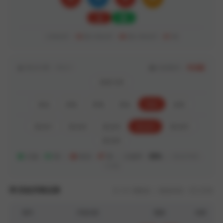
大
双
大单未开：
18
期
小双未开：
06
期
小单未开：
01
期
算法引擎：V3.2.1
当前模式：
专业版
加拿大28
组合
杀组
双项
四余
双组
龙虎
算法01
算法02
算法03
算法04
算法05
算法06
正确：
53
期 ｜
错误：
47
期 ｜ 正确率：
53%
｜
数据周期：
100期
历史开奖记录
共 151 期数据 ｜ 数据来源：官方开奖
期号
开奖内容
预测
结果