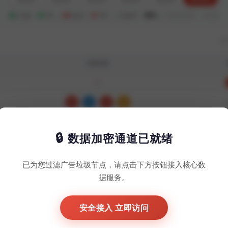
正确：
39
期 ｜
错误：
61
期 ｜ 正确率：
39%
｜
数据周期：100期
共
开奖内容
—
0
2
4
06
7
5
1
13
数据加密通道已就绪
7
3
6
16
已为您过滤广告垃圾节点，请点击下方按钮接入核心数
1
2
1
04
据服务。
0
3
4
07
安全接入 立即访问
0
4
7
11