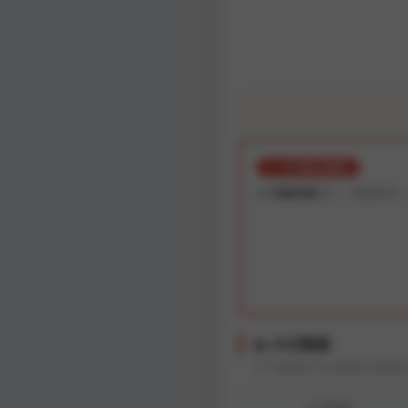
⭐ 今日重点预测
第
3466786
期 ｜ 预测时间：20
📊 今日预测
以下预测基于历史数据与智能算法分
大小预测