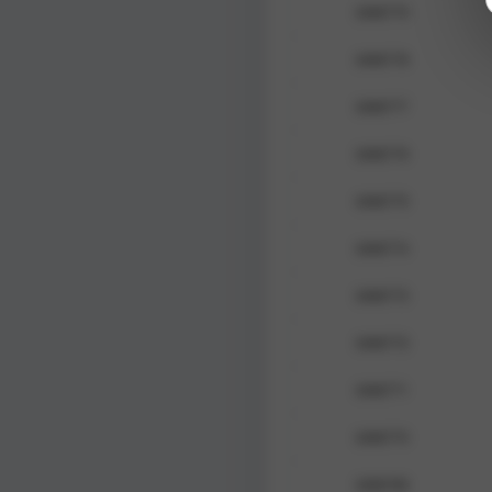
3466779
3466778
3466777
3466776
3466775
3466774
3466773
3466772
3466771
3466770
3466769