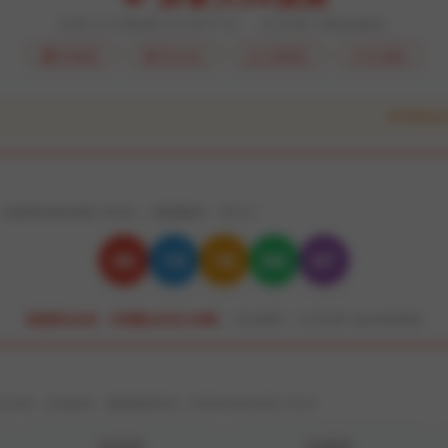
加拿大28预测与分析平台 · 企业级大数据服务
实时数据
算法分析
走势图表
专业策略
商务合作 认准唯一用户名
26年08月08日 03:43 ｜ 数据版本：V3.2.1
06
13
16
04
07
根据算法分析，本期重点关注大单数
｜ 算法模型：LSTM-BP 混合神经网络
析，仅供参考。预测更新时间：2026年08月08日 03:43
单双预测
和值预测