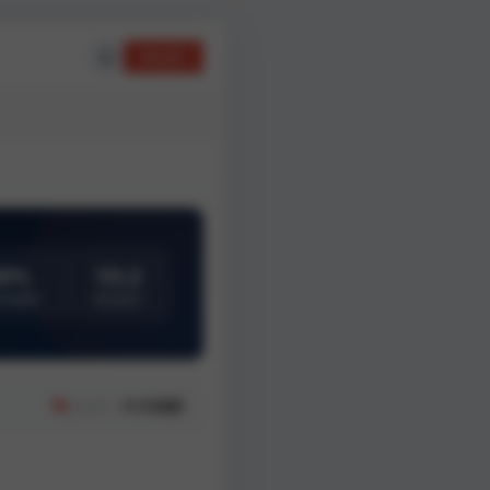
登录
39%
V3.2
前准确率
算法版本
公众号：
PC28预测