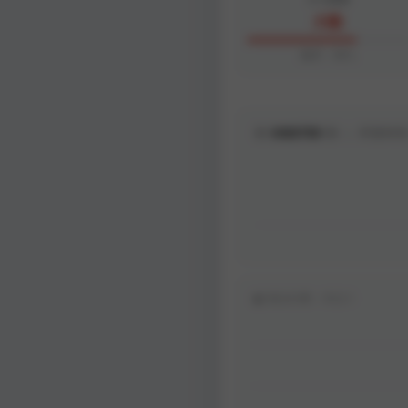
大数
概率：68%
第
3466785
期 ｜ 开奖时间：
算法引擎：V3.2.1