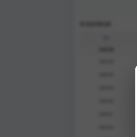
历史开奖记录
期号
3466786
3466785
3466784
3466783
3466782
3466781
3466780