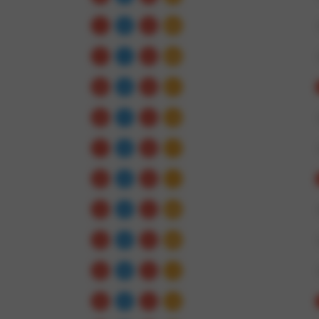
1
0
5
06
7
1
0
08
8
4
9
21
6
7
3
16
7
2
8
17
0
2
9
11
4
2
2
08
3
0
5
08
0
9
3
12
9
5
2
16