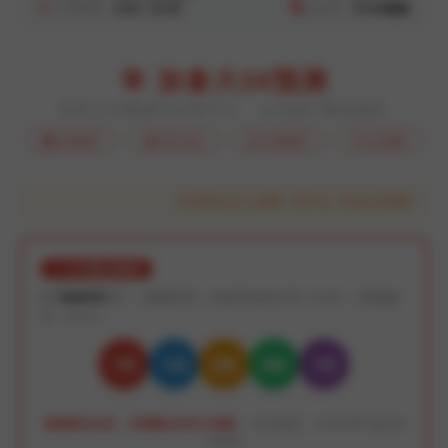
工作时间：
8:00 - 24:00
公众号：
PC28预测
🎯 加拿大28预测
加拿大28预测与分析平台 · 企业级大数据服务
实时数据
算法分析
走势图表
专业策略
商务合作 认准唯一用户名 / 没有任何群聊 / 站长担保 
⭐ 今日重点预测
第
3466535
期 ｜ 预测时间：2026年08月07日 12:33 ｜ 数据版
本：V3.2.1
15
14
09
09
15
根据算法分析，本期重点关注大单数
｜ 算法模型：LSTM-BP 混合神
经网络