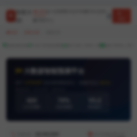
加拿大
首页
走势图
历史开奖
算法说明
28
登录
帮助中心
首页
/
加拿大28
/
预测分析
数据加密传输
7x24小时实时更新
累计分析 10000+ 期
服务 50000+ 用户
大数据智能预测平台
基于
LSTM-BP
混合神经网络算法 · 准确率高达
98.6%
数据来源：官方开奖 · 实时同步
424
74%
V3.2
已分析期数
当前准确率
算法版本
客服热线：
400-888-6666
service@pc28.com