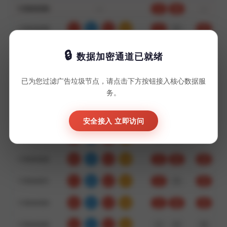
115044339
—
—
大
单
115044338
7
8
0
15
大
双
对
115044337
3
5
5
13
大
双
错
数据加密通道已就绪
115044336
5
1
9
15
小
双
错
已为您过滤广告垃圾节点，请点击下方按钮接入核心数据服
务。
115044335
0
4
9
13
小
双
对
115044334
5
2
7
14
小
双
对
安全接入 立即访问
115044333
4
6
1
11
大
双
错
115044332
8
3
3
14
大
双
对
115044331
7
8
2
17
大
双
对
115044330
8
4
3
15
大
单
对
115044329
6
3
3
12
大
单
错